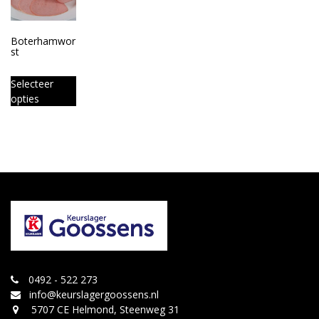
Boterhamwor
st
Selecteer
opties
0492 - 522 273
info@keurslagergoossens.nl
5707 CE Helmond, Steenweg 31