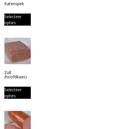
Katenspek
Selecteer
opties
Zult
(hoofdkaas)
Selecteer
opties