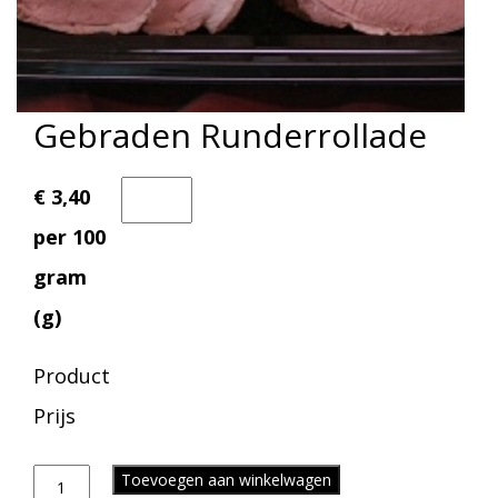
Gebraden Runderrollade
€ 3,40
per 100
gram
(g)
Product
Prijs
Toevoegen aan winkelwagen