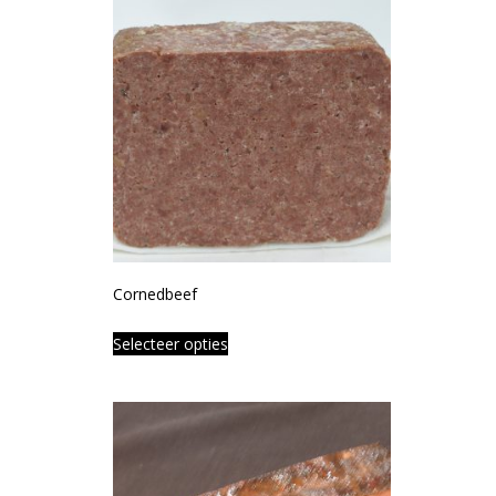
Cornedbeef
Selecteer opties