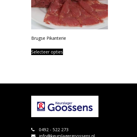
Brugse Pikanterie
Selecteer opties
0492 - 522 273
info@keurslagergoossens.nl