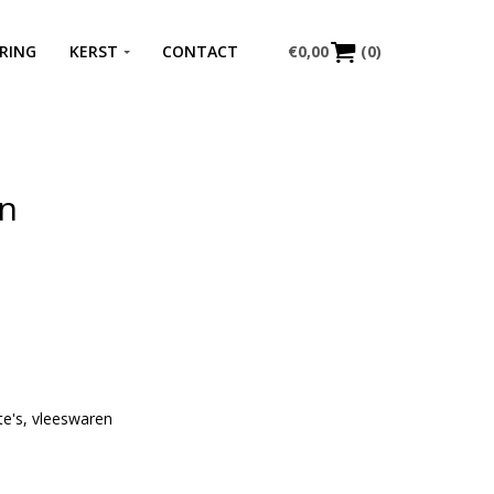
RING
KERST
CONTACT
€
0,00
(0)
en
te's
,
vleeswaren